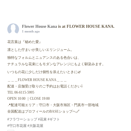
Flower House Kana
is at FLOWER HOUSE KANA.
1 month ago
花言葉は『秘めた愛』
凛とした佇まいが美しいエリンジューム。
独特なフォルムとニュアンスのある色合いは、
ナチュラルな花束にもモダンなアレンジにもよく馴染みます。
いつもの花に少しだけ個性を添えたいときに🌿
＿＿＿FLOWER HOUSE KANA＿＿＿
配達・店舗受け取りのご予約はお電話ください⇩
TEL 06-6115-5995
OPEN 10:00 ｜CLOSE 19:00
📍配達可能エリア：守口市・大阪市旭区・門真市一部地域
全国配送はプロフィールのBASEショップへ🔗
#フラワーショップ
#花束
#ギフト
#守口市花屋
#大阪花屋