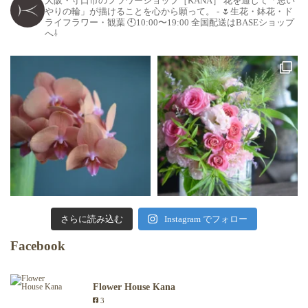
大阪・守口市のフラワーショップ［KANA］
花を通して「思い
やりの輪」が描けることを心から願って。
-
🌷生花・鉢花・ド
ライフラワー・観葉
🕙10:00〜19:00
全国配送はBASEショップ
へ⇩
さらに読み込む
Instagram でフォロー
Facebook
Flower House Kana
3